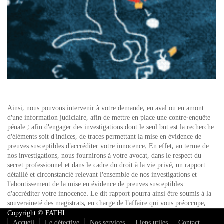
Ainsi, nous pouvons intervenir à votre demande, en aval ou en amont
d'une information judiciaire, afin de mettre en place une contre-enquête
pénale ; afin d'engager des investigations dont le seul but est la recherche
d'éléments soit d'indices, de traces permettant la mise en évidence de
preuves susceptibles d'accréditer votre innocence. En effet, au terme de
nos investigations, nous fournirons à votre avocat, dans le respect du
secret professionnel et dans le cadre du droit à la vie privé, un rapport
détaillé et circonstancié relevant l'ensemble de nos investigations et
l'aboutissement de la mise en évidence de preuves susceptibles
d'accréditer votre innocence. Le dit rapport pourra ainsi être soumis à la
souveraineté des magistrats, en charge de l'affaire qui vous préoccupe,
dans le seul but de permettre une éventuelle réouverture de l'information
Copyright © FATHI
judiciaire.
Accueil
Le détective
Nos services
Liens utiles
Contact